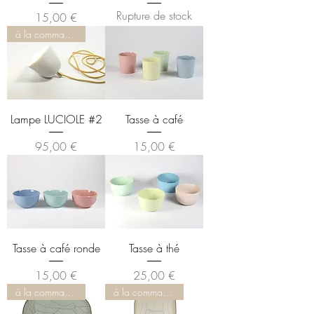
Rupture de stock
Prix
15,00 €
à la commande
Lampe LUCIOLE #2
Tasse à café
Prix
Prix
95,00 €
15,00 €
Tasse à café ronde
Tasse à thé
Prix
Prix
15,00 €
25,00 €
à la commande
à la commande