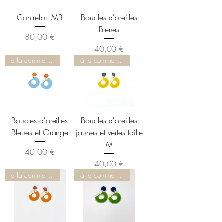
Contrefort M3
Boucles d'oreilles
Bleues
Prix
80,00 €
Prix
40,00 €
à la commande
à la commande
Boucles d'oreilles
Boucles d'oreilles
Bleues et Orange
jaunes et vertes taille
M
Prix
40,00 €
Prix
40,00 €
à la commande
à la commande