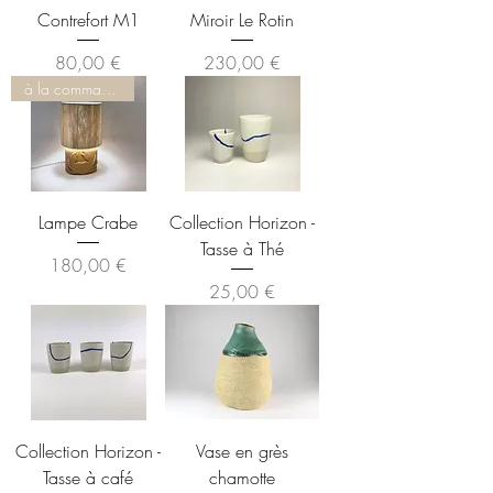
Contrefort M1
Miroir Le Rotin
Prix
Prix
80,00 €
230,00 €
à la commande
Lampe Crabe
Collection Horizon -
Tasse à Thé
Prix
180,00 €
Prix
25,00 €
Collection Horizon -
Vase en grès
Tasse à café
chamotte