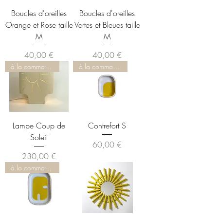
Boucles d'oreilles
Boucles d'oreilles
Orange et Rose taille
Vertes et Bleues taille
M
M
Prix
Prix
40,00 €
40,00 €
à la commande
à la commande
Lampe Coup de
Contrefort S
Soleil
Prix
60,00 €
Prix
230,00 €
à la commande