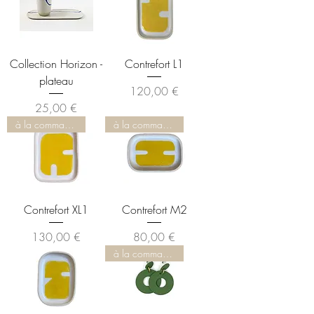
Collection Horizon -
Contrefort L1
plateau
Prix
120,00 €
Prix
25,00 €
à la commande
à la commande
Contrefort XL1
Contrefort M2
Prix
Prix
130,00 €
80,00 €
à la commande