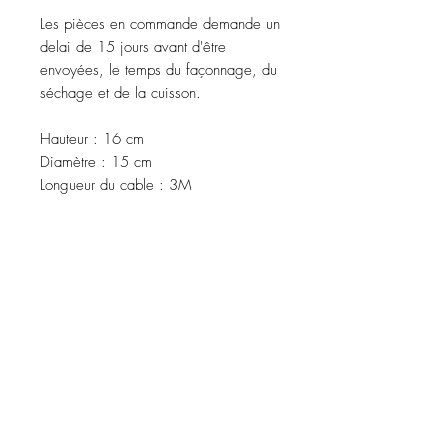
Les pièces en commande demande un
delai de 15 jours avant d'être
envoyées, le temps du façonnage, du
séchage et de la cuisson.
Hauteur : 16 cm
Diamètre : 15 cm
Longueur du cable : 3M
À propos
Contact
Dossier de presse
Facebook
Instagram
Mailing list