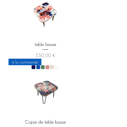
table basse
Prix
550,00 €
à la commande
Copie de table basse