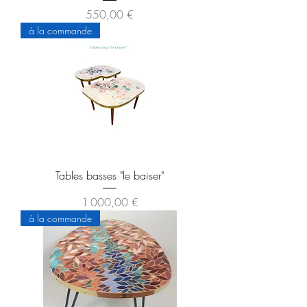
Prix
550,00 €
à la commande
Tables basses "le baiser"
Prix
1 000,00 €
à la commande