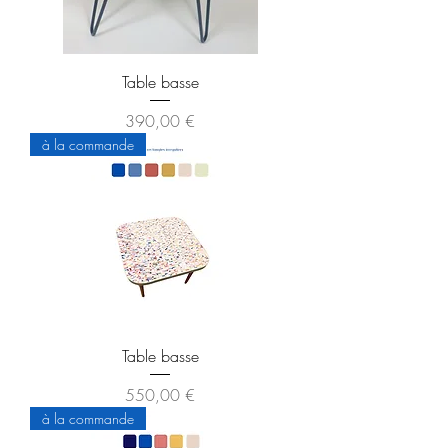
Table basse
Prix
390,00 €
à la commande
Table basse
Prix
550,00 €
à la commande