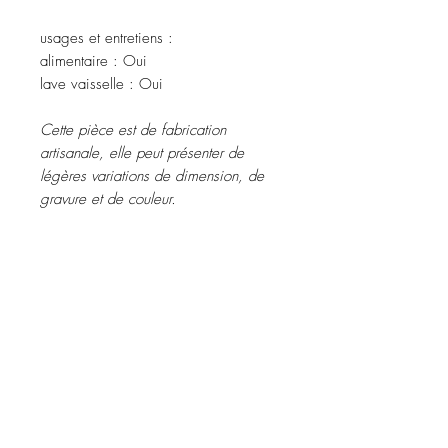
usages et entretiens :
alimentaire : Oui
lave vaisselle : Oui
Cette pièce est de fabrication
artisanale, elle peut présenter de
légères variations de dimension, de
gravure et de couleur.
À propos
Contact
Dossier de presse
Facebook
Instagram
Mailing list