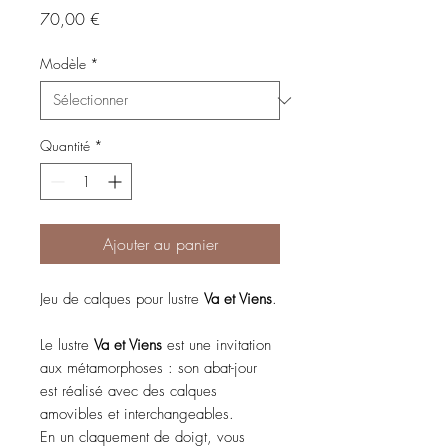
Prix
70,00 €
Modèle
*
Quantité
*
Ajouter au panier
Jeu de calques pour lustre
Va et Viens
.
Le lustre
Va et Viens
est une invitation
aux métamorphoses : son abat-jour
est réalisé avec des calques
amovibles et interchangeables.
En un claquement de doigt, vous